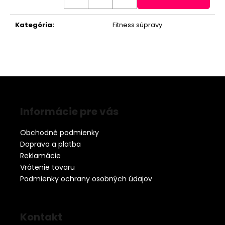
Kategória
:
Fitness súpravy
Z
á
Informácie pre vás
p
ä
Obchodné podmienky
t
Doprava a platba
i
Reklamácie
e
Vrátenie tovaru
Podmienky ochrany osobných údajov
Kontakt