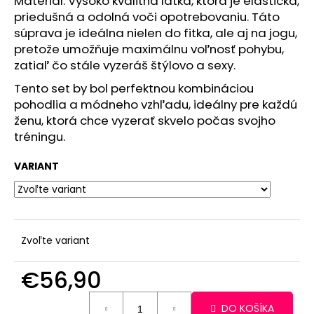
Materiál: Vysoko kvalitná látka, ktorá je elastická,
priedušná a odolná voči opotrebovaniu. Táto
súprava je ideálna nielen do fitka, ale aj na jogu,
pretože umožňuje maximálnu voľnosť pohybu,
zatiaľ čo stále vyzeráš štýlovo a sexy.
Tento set by bol perfektnou kombináciou
pohodlia a módneho vzhľadu, ideálny pre každú
ženu, ktorá chce vyzerať skvelo počas svojho
tréningu.
VARIANT
Zvoľte variant
€56,90
Jednotková
DO KOŠÍKA
cena: