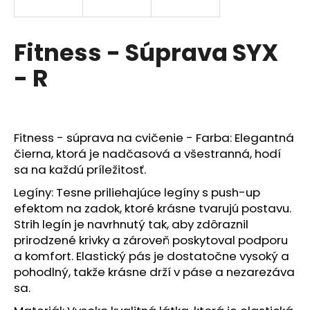
č
a
m
Fitness - Súprava SYX
e
- R
Fitness - súprava na cvičenie - Farba: Elegantná
čierna, ktorá je nadčasová a všestranná, hodí
sa na každú príležitosť.
Legíny: Tesne priliehajúce legíny s push-up
efektom na zadok, ktoré krásne tvarujú postavu.
Strih legín je navrhnutý tak, aby zdôraznil
prirodzené krivky a zároveň poskytoval podporu
a komfort. Elastický pás je dostatočne vysoký a
pohodlný, takže krásne drží v páse a nezarezáva
sa.