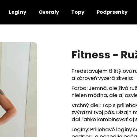
Legíny
Overaly
Topy
Podprsenky
Čo potrebujete nájsť?
Fitness - R
HĽADAŤ
Predstavujem ti štýlovú r
a zároveň vyzerá skvelo:
Odporúčame
Farba: Jemná, ale živá ru
nielen módna, ale aj osvi
Vrchný diel: Top s prilie
zvýrazní tvoj pás. Dizajn
dal ľahko kombinovať aj 
Legíny: Priliehavé legíny
podporu a pohodlie počas