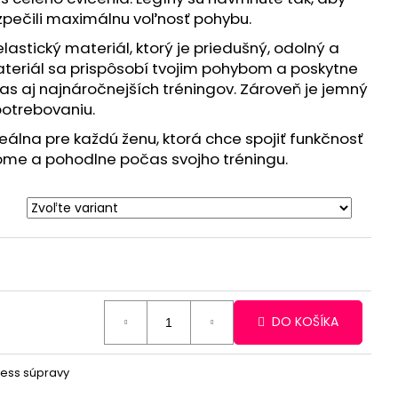
zpečili maximálnu voľnosť pohybu.
elastický materiál, ktorý je priedušný, odolný a
teriál sa prispôsobí tvojim pohybom a poskytne
 aj najnáročnejších tréningov. Zároveň je jemný
potrebovaniu.
eálna pre každú ženu, ktorá chce spojiť funkčnosť
dome a pohodlne počas svojho tréningu.
DO KOŠÍKA
ness súpravy