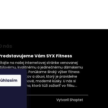
O nás
Predstavujeme Vám SYX Fitness
itajte na našej internetovej stránke venovanej
štýlovému, kvalitnému a jedinečnému dámskemu
itness oblečeniu. Ponúkame široký výber fitness
blečenia, doplnkov a obuvi, ktorý je pravidelne
Súhlasím
bohacovaný o nové, moderné kúsky. U nás si
yberie každá žena, ktorá túži zažiariť vo fitku....
Vytvoril Shoptet