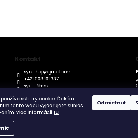
Kontakt
syxeshop
@
gmail.com
+421 908 191 387
V
syx__fitnes
f
o
používa súbory cookie. Ďalším
Odmietnuť
o
ím tohto webu vyjadrujete súhlas
v
vaním. Viac informácií
tu
.
nie