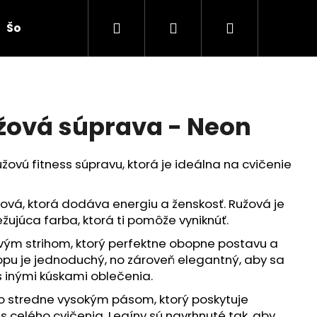
Hľadať
Prihlásenie
Nákupný
Šortky
Doplnky
košík
užová súprava - Neon
užovú fitness súpravu, ktorá je ideálna na cvičenie
žová, ktorá dodáva energiu a ženskosť. Ružová je
ežujúca farba, ktorá ti pomôže vyniknúť.
havým strihom, ktorý perfektne obopne postavu a
 topu je jednoduchý, no zároveň elegantný, aby sa
s inými kúskami oblečenia.
 so stredne vysokým pásom, ktorý poskytuje
 celého cvičenia. Legíny sú navrhnuté tak, aby