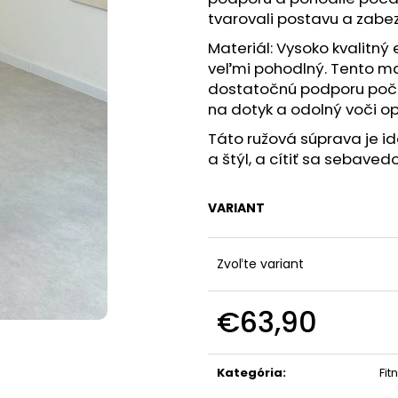
tvarovali postavu a zabe
Materiál: Vysoko kvalitný 
veľmi pohodlný. Tento ma
dostatočnú podporu počas
na dotyk a odolný voči o
Táto ružová súprava je id
a štýl, a cítiť sa sebave
VARIANT
Zvoľte variant
€63,90
Jednotková
cena:
Kategória
:
Fit