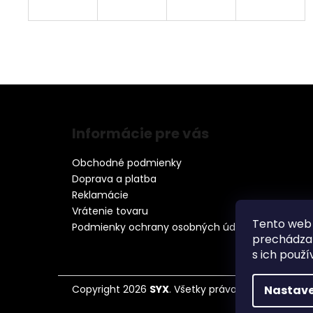
Z
á
Informácie pre vás
p
ä
Obchodné podmienky
t
Doprava a platba
i
Reklamácie
e
Vrátenie tovaru
Tento web 
Podmienky ochrany osobných údajov
prechádzan
s ich použí
Copyright 2026
SYX
. Všetky práva vyhradené.
Nastave