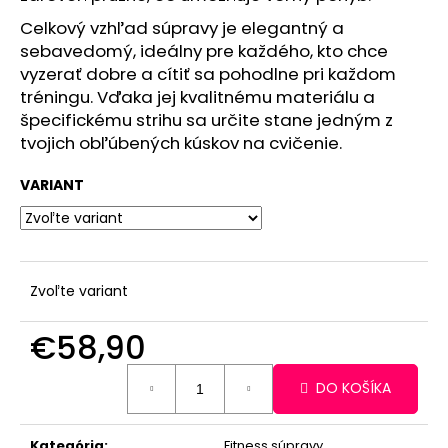
Celkový vzhľad súpravy je elegantný a
sebavedomý, ideálny pre každého, kto chce
vyzerať dobre a cítiť sa pohodlne pri každom
tréningu. Vďaka jej kvalitnému materiálu a
špecifickému strihu sa určite stane jedným z
tvojich obľúbených kúskov na cvičenie.
VARIANT
Zvoľte variant
€58,90
Jednotková
DO KOŠÍKA
cena:
Kategória
:
Fitness súpravy