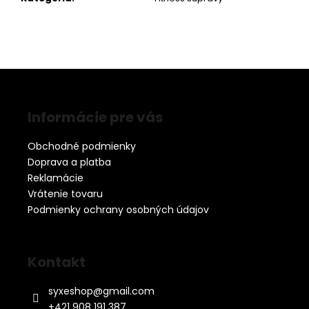
Z
á
Informácie pre vás
p
ä
Obchodné podmienky
t
Doprava a platba
i
Reklamácie
e
Vrátenie tovaru
Podmienky ochrany osobných údajov
Kontakt
syxeshop
@
gmail.com
+421 908 191 387