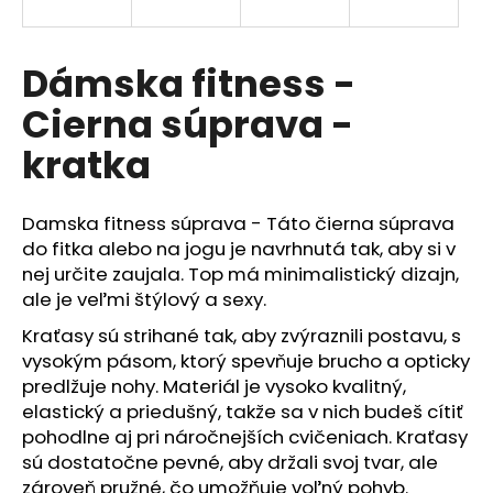
č
a
m
Dámska fitness -
e
Cierna súprava -
kratka
Damska fitness súprava - Táto čierna súprava
do fitka alebo na jogu je navrhnutá tak, aby si v
nej určite zaujala. Top má minimalistický dizajn,
ale je veľmi štýlový a sexy.
Kraťasy sú strihané tak, aby zvýraznili postavu, s
vysokým pásom, ktorý spevňuje brucho a opticky
predlžuje nohy. Materiál je vysoko kvalitný,
elastický a priedušný, takže sa v nich budeš cítiť
pohodlne aj pri náročnejších cvičeniach. Kraťasy
sú dostatočne pevné, aby držali svoj tvar, ale
zároveň pružné, čo umožňuje voľný pohyb.